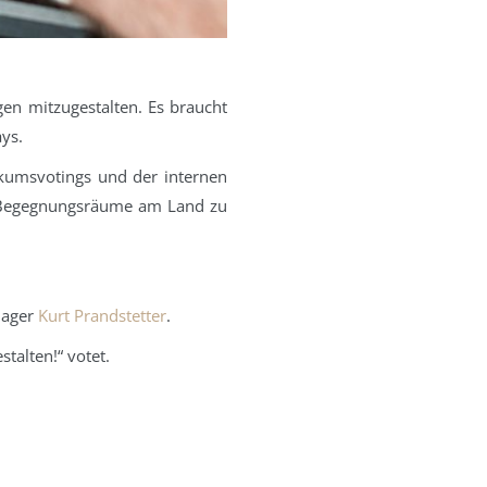
en mitzugestalten. Es braucht
ys.
kumsvotings und der internen
d Begegnungsräume am Land zu
nager
Kurt Prandstetter
.
talten!“ votet.