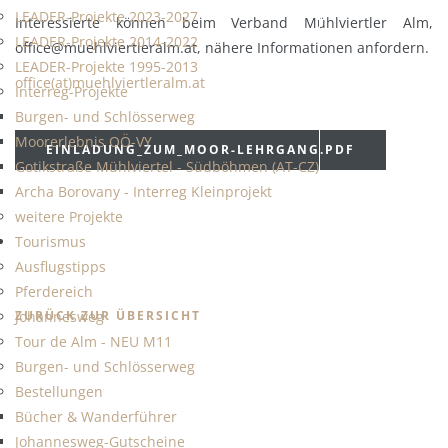
LEADER-Projekte 2023-2027
Interessierte können beim Verband Mühlviertler Alm,
LEADER-Projekte 2014-2022
office@muehlviertleralm.at, nähere Informationen anfordern.
LEADER-Projekte 1995-2013
office(at)muehlviertleralm.at
Interreg-Projekte
Burgen- und Schlösserweg
Moorerlebnis OÖ-VY
EINLADUNG_ZUM_MOOR-LEHRGANG.PDF
Gotikstraße Mühlviertel - Südböhmen (AT-CZ)
Archa Borovany - Interreg Kleinprojekt
weitere Projekte
Tourismus
Ausflugstipps
Pferdereich
ZURÜCK ZUR ÜBERSICHT
Johannesweg
Tour de Alm - NEU M11
Burgen- und Schlösserweg
Bestellungen
Bücher & Wanderführer
Johannesweg-Gutscheine