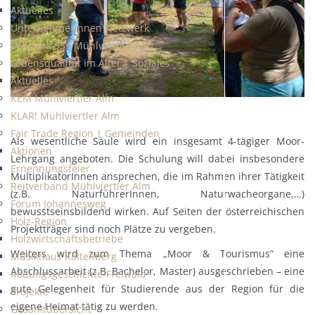
Aktuelles
Unternehmerinnen Netzwerk
Zeitbank 55+ Mühlviertler Alm
Lebensqualität im Alter | Soziales
Aktuelles
KEM Mühlviertler Alm
KLAR! Mühlviertler Alm
Fair Trade Region | Gemeinden
Als wesentliche Säule wird ein insgesamt 4-tägiger Moor-
Aktionen
Lehrgang angeboten. Die Schulung will dabei insbesondere
Ernennungsfeier
MultiplikatorInnen ansprechen, die im Rahmen ihrer Tätigkeit
Reitverband Mühlviertler Alm
(z.B. NaturführerInnen, Naturwacheorgane,…)
Forum Johannesweg
bewusstseinsbildend wirken. Auf Seiten der österreichischen
Holz-Region
Projektträger sind noch Plätze zu vergeben.
Holzwirtschaftsbetriebe
Weiters wird zum Thema „Moor & Tourismus“ eine
Musikhaus Kaltenberg
Abschlussarbeit (z.B. Bachelor, Master) ausgeschrieben – eine
Rodungsgeschichte-Freiwald
gute Gelegenheit für Studierende aus der Region für die
Projekte
eigene Heimat tätig zu werden.
Gesamtübersicht