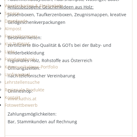
Wanderkarten & Startpakete
Anlassbezogene Geschenkideen aus Holz:
Service
Jausenboxen, Taufkerzenboxen, Zeugnismappen, kreative
Downloads
Geldgeschenkverpackungen
Almpost
Freizeitkompass
Besonderheiten:
KULTURWAS
zertifizierte Bio-Qualität & GOTs bei der Baby- und
Links
Kinderbekleidung
Fotodatenbank
regionales Holz, Rohstoffe aus Österreich
Kommunikations-Portfolio
Öffnungszeiten:
Umfragetool
nach telefonischer Vereinbarung
Lehrstellensuche
Regionale Produkte
Onlineshop:
Kontakt
www.kathis.at
Fotowettbewerb
Zahlungsmöglichkeiten:
Bar, Stammkunden auf Rechnung