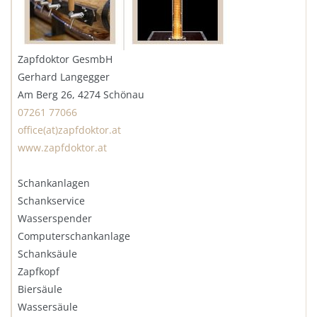
Zapfdoktor GesmbH
Gerhard Langegger
Am Berg 26, 4274 Schönau
07261 77066
office(at)zapfdoktor.at
www.zapfdoktor.at
Schankanlagen
Schankservice
Wasserspender
Computerschankanlage
Schanksäule
Zapfkopf
Biersäule
Wassersäule