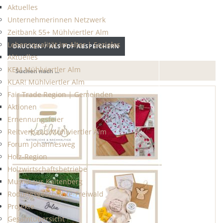
Aktuelles
Unternehmerinnen Netzwerk
Zeitbank 55+ Mühlviertler Alm
Lebensqualität im Alter | Soziales
DRUCKEN / ALS PDF ABSPEICHERN
Aktuelles
KEM Mühlviertler Alm
KLAR! Mühlviertler Alm
Fair Trade Region | Gemeinden
Aktionen
Ernennungsfeier
Reitverband Mühlviertler Alm
Forum Johannesweg
Holz-Region
Holzwirtschaftsbetriebe
Musikhaus Kaltenberg
Rodungsgeschichte-Freiwald
Projekte
Gesamtübersicht