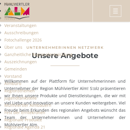
Home
Aktuelles
News
Veranstaltungen
Ausschreibungen
Fotochallenge 2026
Über uns
UNTERNEHMERINNEN NETZWERK
Unsere Angebote
Ganzheitliche Regionalentwicklung
Auszeichnungen
Gemeinden
Vorstand
Willkommen auf der Plattform für Unternehmerinnen und
Almbüro
Unternehmer der Region Mühlviertler Alm! Stolz präsentieren
Regionsthemen
wir Ihnen unsere Produkte und Dienstleistungen, die wir mit
Jugendtankstelle
viel Liebe und Innovation an unsere Kunden weitergeben. Viel
Mühlviertler Almbauern
Freude beim Erkunden des regionalen Angebots wünscht das
Fest der Erntekronen
Team der Unternehmerinnen und Unternehmer der
Regionale Produkte
Mühlviertler Alm.
Regionale Agenda 21