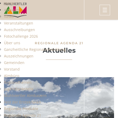
Home
Aktuelles
News
Veranstaltungen
Ausschreibungen
Fotochallenge 2026
Über uns
REGIONALE AGENDA 21
Aktuelles
Ganzheitliche Regionalentwicklung
Auszeichnungen
Gemeinden
Vorstand
Almbüro
Regionsthemen
Jugendtankstelle
Mühlviertler Almbauern
Fest der Erntekronen
Regionale Produkte
Regionale Agenda 21