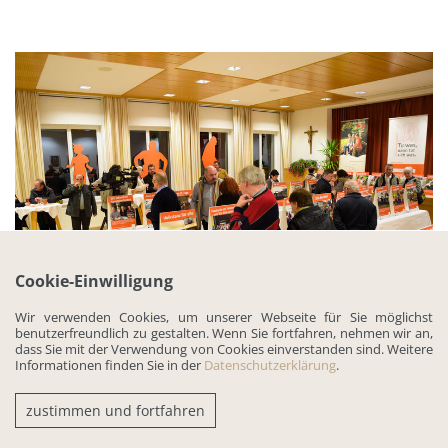
Cookie-Einwilligung
Wir verwenden Cookies, um unserer Webseite für Sie möglichst
benutzerfreundlich zu gestalten. Wenn Sie fortfahren, nehmen wir an,
dass Sie mit der Verwendung von Cookies einverstanden sind. Weitere
TUWas, dann tut sich was - Abschluss
Informationen finden Sie in der
Datenschutzerklärung
.
Die Mühlviertler Alm ist „Tu was“
zustimmen und fortfahren
Region