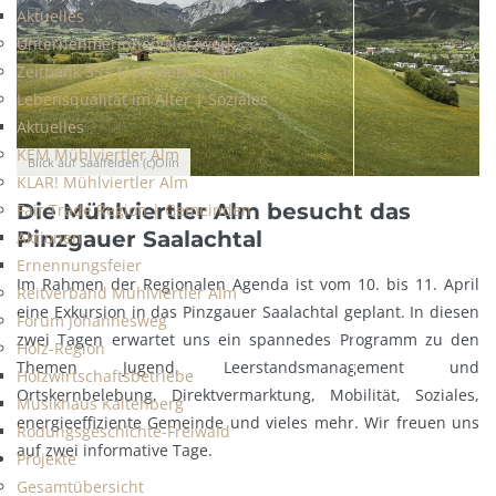
Aktuelles
Unternehmerinnen Netzwerk
Zeitbank 55+ Mühlviertler Alm
Lebensqualität im Alter | Soziales
Aktuelles
KEM Mühlviertler Alm
Blick auf Saalfelden (c)Olin
KLAR! Mühlviertler Alm
Die Mühlviertler Alm besucht das
Fair Trade Region | Gemeinden
Pinzgauer Saalachtal
Aktionen
Ernennungsfeier
Im Rahmen der Regionalen Agenda ist vom 10. bis 11. April
Reitverband Mühlviertler Alm
eine Exkursion in das Pinzgauer Saalachtal geplant. In diesen
Forum Johannesweg
zwei Tagen erwartet uns ein spannedes Programm zu den
Holz-Region
Themen Jugend, Leerstandsmanagement und
Holzwirtschaftsbetriebe
Ortskernbelebung, Direktvermarktung, Mobilität, Soziales,
Musikhaus Kaltenberg
energieeffiziente Gemeinde und vieles mehr. Wir freuen uns
Rodungsgeschichte-Freiwald
auf zwei informative Tage.
Projekte
Gesamtübersicht