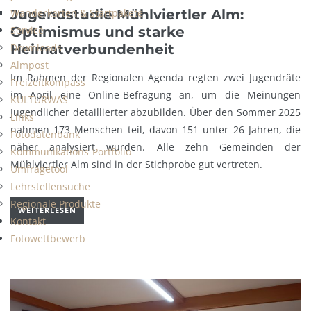
Wanderkarten & Startpakete
Jugendstudie Mühlviertler Alm:
Service
Optimismus und starke
Downloads
Heimatverbundenheit
Almpost
Im Rahmen der Regionalen Agenda regten zwei Jugendräte
Freizeitkompass
im April eine Online-Befragung an, um die Meinungen
KULTURWAS
Jugendlicher detaillierter abzubilden. Über den Sommer 2025
Links
nahmen 173 Menschen teil, davon 151 unter 26 Jahren, die
Fotodatenbank
näher analysiert wurden. Alle zehn Gemeinden der
Kommunikations-Portfolio
Mühlviertler Alm sind in der Stichprobe gut vertreten.
Umfragetool
Lehrstellensuche
Regionale Produkte
WEITERLESEN
Kontakt
Fotowettbewerb