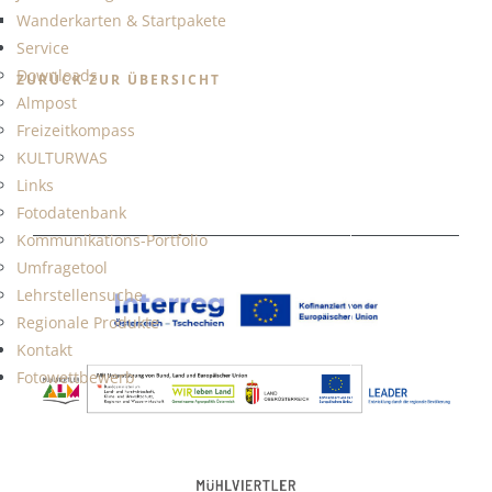
Wanderkarten & Startpakete
Service
Downloads
ZURÜCK ZUR ÜBERSICHT
Almpost
Freizeitkompass
KULTURWAS
Links
Fotodatenbank
Kommunikations-Portfolio
Umfragetool
Lehrstellensuche
Regionale Produkte
Kontakt
Fotowettbewerb