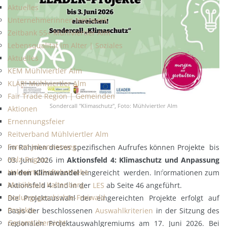
Aktuelles
Unternehmerinnen Netzwerk
Zeitbank 55+ Mühlviertler Alm
Lebensqualität im Alter | Soziales
Aktuelles
KEM Mühlviertler Alm
KLAR! Mühlviertler Alm
Fair Trade Region | Gemeinden
Sondercall "Klimaschutz", Foto: Mühlviertler Alm
Aktionen
Ernennungsfeier
Reitverband Mühlviertler Alm
Forum Johannesweg
Im Rahmen dieses spezifischen Aufrufes können Projekte bis
Holz-Region
03. Juni 2026 im
Aktionsfeld 4: Klimaschutz und Anpassung
Holzwirtschaftsbetriebe
an den Klimawandel
eingereicht werden. Informationen zum
Musikhaus Kaltenberg
Aktionsfeld 4 sind in der
LES
ab Seite 46 angeführt.
Rodungsgeschichte-Freiwald
Die Projektauswahl der eingereichten Projekte erfolgt auf
Projekte
Basis der beschlossenen
Auswahlkriterien
in der Sitzung des
Gesamtübersicht
regionalen Projektauswahlgremiums am 17. Juni 2026. Bei