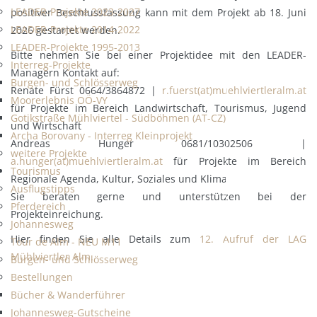
LEADER-Projekte 2023-2027
positiver Beschlussfassung kann mit dem Projekt ab 18. Juni
LEADER-Projekte 2014-2022
2026 gestartet werden.
LEADER-Projekte 1995-2013
Bitte nehmen Sie bei einer Projektidee mit den LEADER-
Interreg-Projekte
Managern Kontakt auf:
Burgen- und Schlösserweg
Renate Fürst 0664/3864872 |
r.fuerst(at)muehlviertleralm.at
Moorerlebnis OÖ-VY
für Projekte im Bereich Landwirtschaft, Tourismus, Jugend
Gotikstraße Mühlviertel - Südböhmen (AT-CZ)
und Wirtschaft
Archa Borovany - Interreg Kleinprojekt
Andreas Hunger 0681/10302506 |
weitere Projekte
a.hunger(at)muehlviertleralm.at
für Projekte im Bereich
Tourismus
Regionale Agenda, Kultur, Soziales und Klima
Ausflugstipps
Sie beraten gerne und unterstützen bei der
Pferdereich
Projekteinreichung.
Johannesweg
Hier finden Sie alle Details zum
12. Aufruf der LAG
Tour de Alm - NEU M11
Mühlviertler Alm.
Burgen- und Schlösserweg
Bestellungen
Bücher & Wanderführer
Johannesweg-Gutscheine