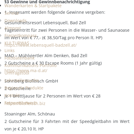
§3 Gewinne und Gewinnbenachrichtigung
Wanderkarten & Startpakete
1. Insgesamt werden folgende Gewinne vergeben:
Service
Downloads
Gesundheitsresort Lebensquell, Bad Zell
Almpost
Tageseintritt für zwei Personen in die Wasser- und Saunaoase
Freizeitkompass
im Wert von € 77,- (€ 38,50/Tag pro Person lt. HP)
KULTURWAS
https://www.lebensquell-badzell.at/
Links
MAD – Mühlviertler Alm Denken, Bad Zell
Fotodatenbank
2 Gutscheine a € 30 Escape Rooms (1 Jahr gültig)
Kommunikations-Portfolio
https://www.ma-d.at/
Umfragetool
Lehrstellensuche
Sonnberg Biofleisch GmbH
Regionale Produkte
2 Gutscheine
Kontakt
je 1 Brettljause für 2 Personen im Wert von € 28
Fotowettbewerb
https://biofleisch.biz
Stoaninger Alm, Schönau
2 Gutscheine für 3 Fahrten mit der Speedgleitbahn im Wert
von je € 20,10 lt. HP