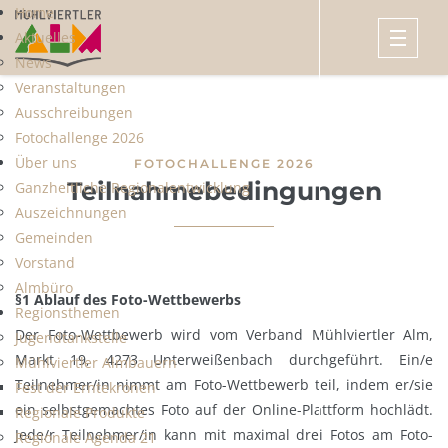
Home
Aktuelles
News
Veranstaltungen
Ausschreibungen
Fotochallenge 2026
Über uns
FOTOCHALLENGE 2026
Teilnahmebedingungen
Ganzheitliche Regionalentwicklung
Auszeichnungen
Gemeinden
Vorstand
Almbüro
§1 Ablauf des Foto-Wettbewerbs
Regionsthemen
Der Foto-Wettbewerb wird vom Verband Mühlviertler Alm,
Jugendtankstelle
Markt 19, 4273 Unterweißenbach durchgeführt. Ein/e
Mühlviertler Almbauern
Teilnehmer/in nimmt am Foto-Wettbewerb teil, indem er/sie
Fest der Erntekronen
ein selbstgemachtes Foto auf der Online-Plattform hochlädt.
Regionale Produkte
Jede/r Teilnehmer/in kann mit maximal drei Fotos am Foto-
Regionale Agenda 21