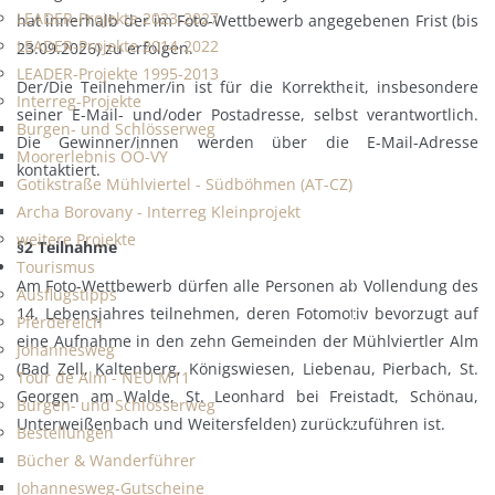
LEADER-Projekte 2023-2027
hat innerhalb der im Foto-Wettbewerb angegebenen Frist (bis
LEADER-Projekte 2014-2022
23.09.2026) zu erfolgen.
LEADER-Projekte 1995-2013
Der/Die Teilnehmer/in ist für die Korrektheit, insbesondere
Interreg-Projekte
seiner E-Mail- und/oder Postadresse, selbst verantwortlich.
Burgen- und Schlösserweg
Die Gewinner/innen werden über die E-Mail-Adresse
Moorerlebnis OÖ-VY
kontaktiert.
Gotikstraße Mühlviertel - Südböhmen (AT-CZ)
Archa Borovany - Interreg Kleinprojekt
weitere Projekte
§2 Teilnahme
Tourismus
Am Foto-Wettbewerb dürfen alle Personen ab Vollendung des
Ausflugstipps
14. Lebensjahres teilnehmen, deren Fotomotiv bevorzugt auf
Pferdereich
eine Aufnahme in den zehn Gemeinden der Mühlviertler Alm
Johannesweg
(Bad Zell, Kaltenberg, Königswiesen, Liebenau, Pierbach, St.
Tour de Alm - NEU M11
Georgen am Walde, St. Leonhard bei Freistadt, Schönau,
Burgen- und Schlösserweg
Unterweißenbach und Weitersfelden) zurückzuführen ist.
Bestellungen
Bücher & Wanderführer
Johannesweg-Gutscheine