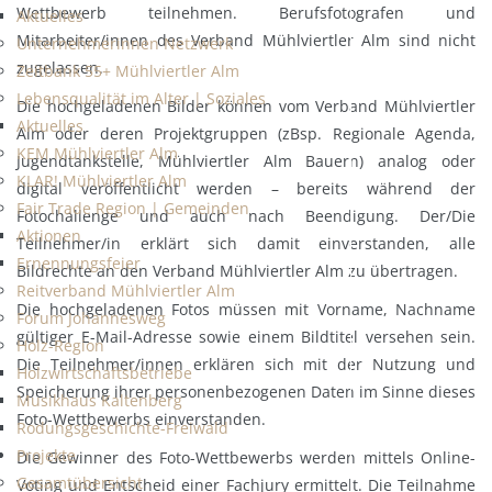
Wettbewerb teilnehmen. Berufsfotografen und
Aktuelles
Mitarbeiter/innen des Verband Mühlviertler Alm sind nicht
Unternehmerinnen Netzwerk
zugelassen.
Zeitbank 55+ Mühlviertler Alm
Lebensqualität im Alter | Soziales
Die hochgeladenen Bilder können vom Verband Mühlviertler
Aktuelles
Alm oder deren Projektgruppen (zBsp. Regionale Agenda,
KEM Mühlviertler Alm
Jugendtankstelle, Mühlviertler Alm Bauern) analog oder
KLAR! Mühlviertler Alm
digital veröffentlicht werden – bereits während der
Fair Trade Region | Gemeinden
Fotochallenge und auch nach Beendigung. Der/Die
Aktionen
Teilnehmer/in erklärt sich damit einverstanden, alle
Ernennungsfeier
Bildrechte an den Verband Mühlviertler Alm zu übertragen.
Reitverband Mühlviertler Alm
Die hochgeladenen Fotos müssen mit Vorname, Nachname
Forum Johannesweg
gültiger E-Mail-Adresse sowie einem Bildtitel versehen sein.
Holz-Region
Die Teilnehmer/innen erklären sich mit der Nutzung und
Holzwirtschaftsbetriebe
Speicherung ihrer personenbezogenen Daten im Sinne dieses
Musikhaus Kaltenberg
Foto-Wettbewerbs einverstanden.
Rodungsgeschichte-Freiwald
Projekte
Die Gewinner des Foto-Wettbewerbs werden mittels Online-
Gesamtübersicht
Voting und Entscheid einer Fachjury ermittelt. Die Teilnahme