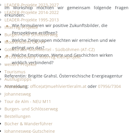
LEADER-Projekte 2023-2027
Im Workshop möchten wir gemeinsam folgende Fragen
LEADER-Projekte 2014-2022
erkunden:
LEADER-Projekte 1995-2013
Wie formulieren wir positive Zukunftsbilder, die
Interreg-Projekte
Perspektiven eröffnen?
Burgen- und Schlösserweg
Welche Zielgruppen möchten wir erreichen und wie
Moorerlebnis OÖ-VY
gelingt uns das?
Gotikstraße Mühlviertel - Südböhmen (AT-CZ)
Welche Emotionen, Werte und Geschichten wirken
Archa Borovany - Interreg Kleinprojekt
wirklich verbindend?
weitere Projekte
Tourismus
Referentin: Brigitte Grahsl, Österreichische Energieagentur
Ausflugstipps
Anmeldung:
office(at)muehlviertleralm.at
oder
07956/7304
Pferdereich
Johannesweg
Tour de Alm - NEU M11
Burgen- und Schlösserweg
Bestellungen
Bücher & Wanderführer
Johannesweg-Gutscheine