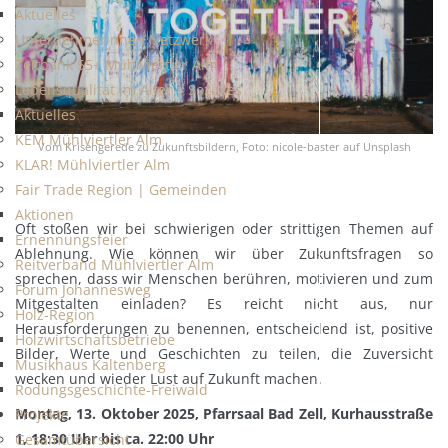
Aktuelles
Unternehmerinnen Netzwerk
Zeitbank 55+ Mühlviertler Alm
Lebensqualität im Alter | Soziales
Aktuelles
KEM Mühlviertler Alm
Vom Krisengerede zu Zukunftsbildern, Foto: nicole-baster auf Unsplash
KLAR! Mühlviertler Alm
Fair Trade Region | Gemeinden
Aktionen
Oft stoßen wir bei schwierigen oder strittigen Themen auf
Ernennungsfeier
Ablehnung. Wie können wir über Zukunftsfragen so
Reitverband Mühlviertler Alm
sprechen, dass wir Menschen berühren, motivieren und zum
Forum Johannesweg
Mitgestalten einladen? Es reicht nicht aus, nur
Holz-Region
Herausforderungen zu benennen, entscheidend ist, positive
Holzwirtschaftsbetriebe
Bilder, Werte und Geschichten zu teilen, die Zuversicht
Musikhaus Kaltenberg
wecken und wieder Lust auf Zukunft machen.
Rodungsgeschichte-Freiwald
Montag, 13. Oktober 2025, Pfarrsaal Bad Zell, Kurhausstraße
Projekte
1, 18:30 Uhr bis ca. 22:00 Uhr
Gesamtübersicht