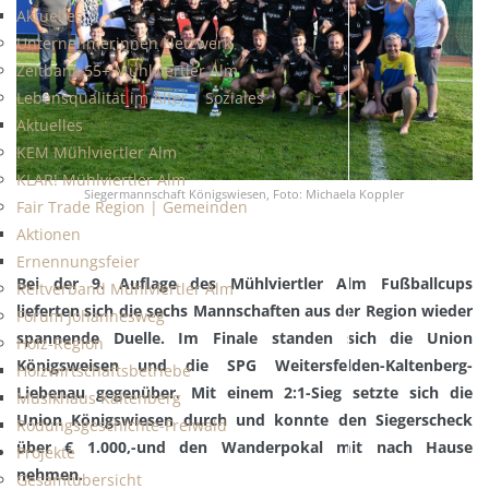
Aktuelles
Unternehmerinnen Netzwerk
Zeitbank 55+ Mühlviertler Alm
Lebensqualität im Alter | Soziales
Aktuelles
KEM Mühlviertler Alm
KLAR! Mühlviertler Alm
Siegermannschaft Königswiesen, Foto: Michaela Koppler
Fair Trade Region | Gemeinden
Aktionen
Ernennungsfeier
Bei der 9. Auflage des Mühlviertler Alm Fußballcups
Reitverband Mühlviertler Alm
lieferten sich die sechs Mannschaften aus der Region wieder
Forum Johannesweg
spannende Duelle. Im Finale standen sich die Union
Holz-Region
Königsweisen und die SPG Weitersfelden-Kaltenberg-
Holzwirtschaftsbetriebe
Liebenau gegenüber. Mit einem 2:1-Sieg setzte sich die
Musikhaus Kaltenberg
Union Königswiesen durch und konnte den Siegerscheck
Rodungsgeschichte-Freiwald
über € 1.000,-und den Wanderpokal mit nach Hause
Projekte
nehmen.
Gesamtübersicht