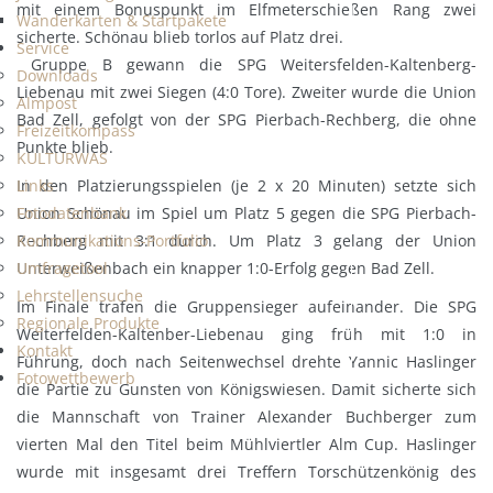
mit einem Bonuspunkt im Elfmeterschießen Rang zwei
Wanderkarten & Startpakete
sicherte. Schönau blieb torlos auf Platz drei.
Service
Gruppe B gewann die SPG Weitersfelden-Kaltenberg-
Downloads
Liebenau mit zwei Siegen (4:0 Tore). Zweiter wurde die Union
Almpost
Bad Zell, gefolgt von der SPG Pierbach-Rechberg, die ohne
Freizeitkompass
Punkte blieb.
KULTURWAS
In den Platzierungsspielen (je 2 x 20 Minuten) setzte sich
Links
Union Schönau im Spiel um Platz 5 gegen die SPG Pierbach-
Fotodatenbank
Rechberg mit 3:1 durch. Um Platz 3 gelang der Union
Kommunikations-Portfolio
Unterweißenbach ein knapper 1:0-Erfolg gegen Bad Zell.
Umfragetool
Lehrstellensuche
Im Finale trafen die Gruppensieger aufeinander. Die SPG
Regionale Produkte
Weiterfelden-Kaltenber-Liebenau ging früh mit 1:0 in
Kontakt
Führung, doch nach Seitenwechsel drehte Yannic Haslinger
Fotowettbewerb
die Partie zu Gunsten von Königswiesen. Damit sicherte sich
die Mannschaft von Trainer Alexander Buchberger zum
vierten Mal den Titel beim Mühlviertler Alm Cup. Haslinger
wurde mit insgesamt drei Treffern Torschützenkönig des