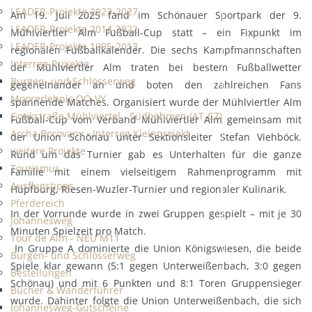
LEADER-Projekte 2023-2027
Am 19. Juli 2025 fand im Schönauer Sportpark der 9.
LEADER-Projekte 2014-2022
Mühlviertler Alm Fußball-Cup statt – ein Fixpunkt im
LEADER-Projekte 1995-2013
regionalen Fußballkalender. Die sechs Kampfmannschaften
Interreg-Projekte
der Mühlviertler Alm traten bei bestem Fußballwetter
Burgen- und Schlösserweg
gegeneinander an und boten den zahlreichen Fans
Moorerlebnis OÖ-VY
spannende Matches. Organisiert wurde der Mühlviertler Alm
Gotikstraße Mühlviertel - Südböhmen (AT-CZ)
Fußball-Cup vom Verband Mühlviertler Alm gemeinsam mit
Archa Borovany - Interreg Kleinprojekt
der Union Schönau unter Sektionsleiter Stefan Viehböck.
weitere Projekte
Rund um das Turnier gab es Unterhalten für die ganze
Tourismus
Familie mit einem vielseitigem Rahmenprogramm mit
Ausflugstipps
Hüpfburg, Riesen-Wuzler-Turnier und regionaler Kulinarik.
Pferdereich
In der Vorrunde wurde in zwei Gruppen gespielt – mit je 30
Johannesweg
Minuten Spielzeit pro Match.
Tour de Alm - NEU M11
In Gruppe A dominierte die Union Königswiesen, die beide
Burgen- und Schlösserweg
Spiele klar gewann (5:1 gegen Unterweißenbach, 3:0 gegen
Bestellungen
Schönau) und mit 6 Punkten und 8:1 Toren Gruppensieger
Bücher & Wanderführer
wurde. Dahinter folgte die Union Unterweißenbach, die sich
Johannesweg-Gutscheine