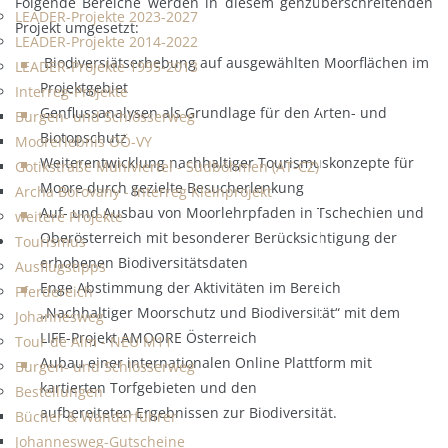
Folgende Bereiche werden in diesem genzüberschreitenden
LEADER-Projekte 2023-2027
Projekt umgesetzt:
LEADER-Projekte 2014-2022
Biodiversiätserhebung auf ausgewählten Moorflächen im
LEADER-Projekte 1995-2013
Projektgebiet
Interreg-Projekte
Genflussanalysen als Grundlage für den Arten- und
Burgen- und Schlösserweg
Biotopschutz
Moorerlebnis OÖ-VY
Weiterentwicklung nachhaltiger Tourismuskonzepte für
Gotikstraße Mühlviertel - Südböhmen (AT-CZ)
Moore durch gezielte Besucherlenkung
Archa Borovany - Interreg Kleinprojekt
Auf- und Ausbau von Moorlehrpfaden in Tschechien und
weitere Projekte
Oberösterreich mit besonderer Berücksichtigung der
Tourismus
erhobenen Biodiversitätsdaten
Ausflugstipps
Enge Abstimmung der Aktivitäten im Bereich
Pferdereich
„Nachhaltiger Moorschutz und Biodiversität“ mit dem
Johannesweg
LIFE-Projekt AMOORE Österreich
Tour de Alm - NEU M11
Aubau einer internationalen Online Plattform mit
Burgen- und Schlösserweg
kartierten Torfgebieten und den
Bestellungen
aufbereiteten Ergebnissen zur Biodiversität.
Bücher & Wanderführer
Johannesweg-Gutscheine