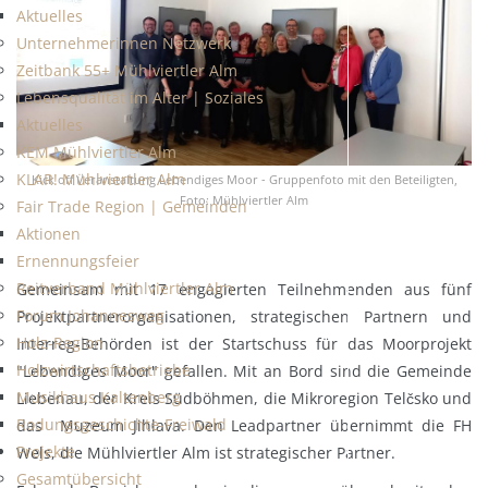
Aktuelles
Unternehmerinnen Netzwerk
Zeitbank 55+ Mühlviertler Alm
Lebensqualität im Alter | Soziales
Aktuelles
KEM Mühlviertler Alm
KLAR! Mühlviertler Alm
Kick off Veranstaltung Lebendiges Moor - Gruppenfoto mit den Beteiligten,
Foto: Mühlviertler Alm
Fair Trade Region | Gemeinden
Aktionen
Ernennungsfeier
Reitverband Mühlviertler Alm
Gemeinsam mit 17 engagierten Teilnehmenden aus fünf
Forum Johannesweg
Projektpartnerorganisationen, strategischen Partnern und
Holz-Region
Interreg-Behörden ist der Startschuss für das Moorprojekt
Holzwirtschaftsbetriebe
"Lebendiges Moor" gefallen. Mit an Bord sind die Gemeinde
Musikhaus Kaltenberg
Liebenau, der Kreis Südböhmen, die Mikroregion Telčsko und
Rodungsgeschichte-Freiwald
das Muzeum Jihlava. Den Leadpartner übernimmt die FH
Projekte
Wels, die Mühlviertler Alm ist strategischer Partner.
Gesamtübersicht