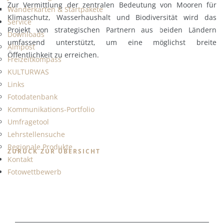
Zur Vermittlung der zentralen Bedeutung von Mooren für
Wanderkarten & Startpakete
Klimaschutz, Wasserhaushalt und Biodiversität wird das
Service
Projekt von strategischen Partnern aus beiden Ländern
Downloads
umfassend unterstützt, um eine möglichst breite
Almpost
Öffentlichkeit zu erreichen.
Freizeitkompass
KULTURWAS
Links
Fotodatenbank
Kommunikations-Portfolio
Umfragetool
Lehrstellensuche
Regionale Produkte
ZURÜCK ZUR ÜBERSICHT
Kontakt
Fotowettbewerb